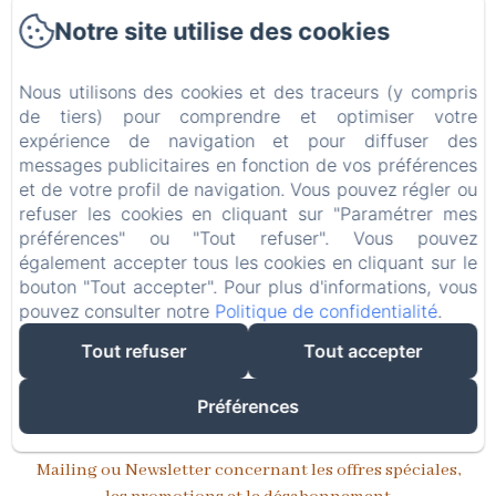
Vos données sont conservées selon les types
Notre site utilise des cookies
d’informations pour des durées différentes et pour
des raisons différentes.
Nous utilisons des cookies et des traceurs (y compris
Ces durées de conservation sont une obligation
de tiers) pour comprendre et optimiser votre
légale dans le domaine législatif commercial, fiscal et
expérience de navigation et pour diffuser des
bancaire.
messages publicitaires en fonction de vos préférences
Les cookies sont gardés pour une durée légale de 13
et de votre profil de navigation. Vous pouvez régler ou
mois maximum, mais nous avons opté pour une
refuser les cookies en cliquant sur "Paramétrer mes
rétention de 60 jours.
préférences" ou "Tout refuser". Vous pouvez
Les informations de votre compte et de vos factures de
également accepter tous les cookies en cliquant sur le
commandes sont conservées 10 ans pour une
bouton "Tout accepter". Pour plus d'informations, vous
pouvez consulter notre
obligation comptable et légale à partir de la clôture de
Politique de confidentialité
.
l’exercice.
Tout refuser
Tout accepter
Les informations de paiement ne sont pas récoltées
dans notre site, mais sont conservées auprès de notre
Préférences
banque et de la vôtre pour une durée légale de 5 ans.
Mailing ou Newsletter concernant les offres spéciales,